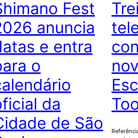
Shimano Fest
Tre
2026 anuncia
tel
datas e entra
con
para o
nov
calendário
Esc
ficial da
Too
Cidade de São
Referênci