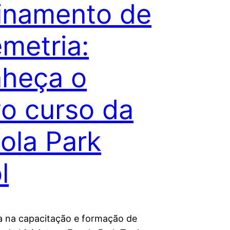
inamento de
emetria:
heça o
o curso da
ola Park
l
a na capacitação e formação de