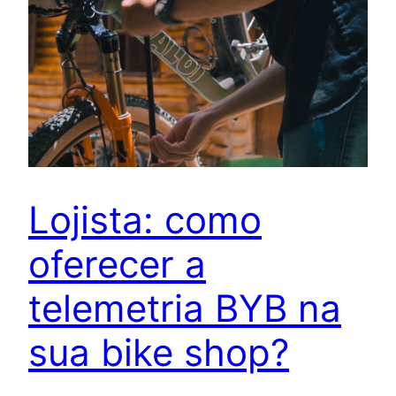
Lojista: como
oferecer a
telemetria BYB na
sua bike shop?