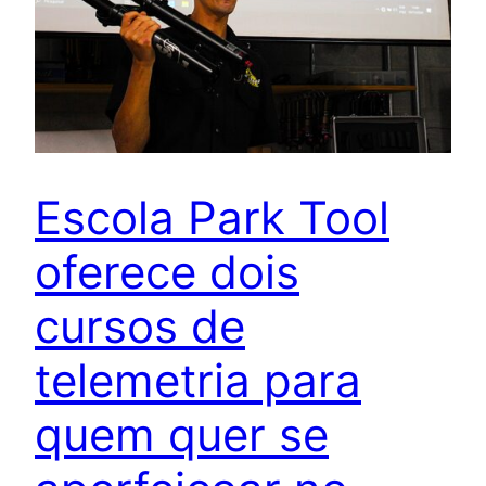
Escola Park Tool
oferece dois
cursos de
telemetria para
quem quer se