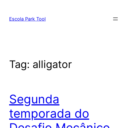
Pular
para
Escola Park Tool
o
conteúdo
Tag:
alligator
Segunda
temporada do
Desafio Mecânico