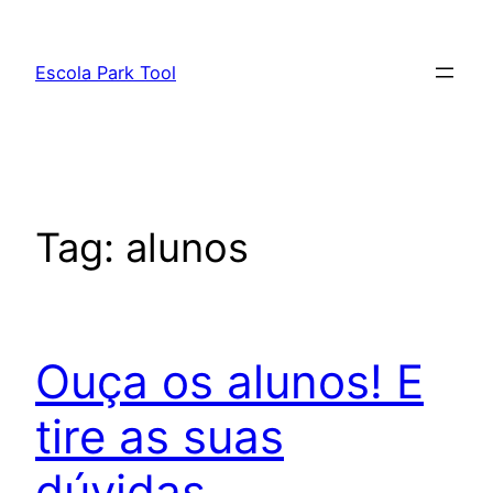
Pular
para
Escola Park Tool
o
conteúdo
Tag:
alunos
Ouça os alunos! E
tire as suas
dúvidas.