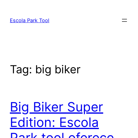
Pular
para
Escola Park Tool
o
conteúdo
Tag:
big biker
Big Biker Super
Edition: Escola
Park tool oferece