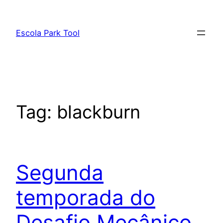
Pular
para
Escola Park Tool
o
conteúdo
Tag:
blackburn
Segunda
temporada do
Desafio Mecânico