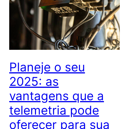
Planeje o seu
2025: as
vantagens que a
telemetria pode
oferecer para sua