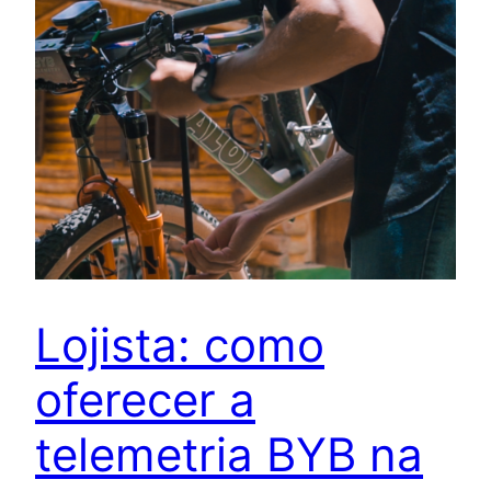
Lojista: como
oferecer a
telemetria BYB na