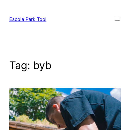
Pular
para
Escola Park Tool
o
conteúdo
Tag:
byb