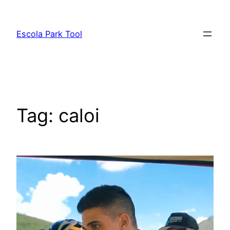
Pular
para
Escola Park Tool
o
conteúdo
Tag:
caloi