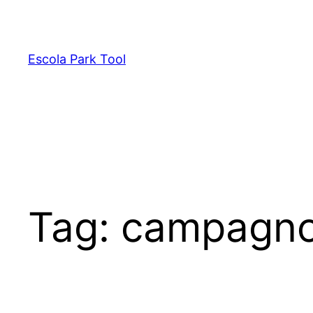
Pular
para
o
Escola Park Tool
conteúdo
Tag:
campagno