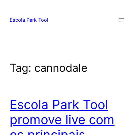
Pular
para
Escola Park Tool
o
conteúdo
Tag:
cannodale
Escola Park Tool
promove live com
os principais