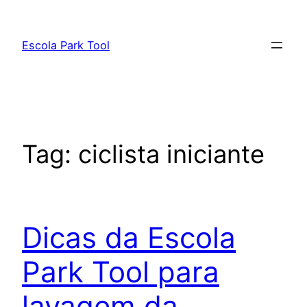
Pular
para
Escola Park Tool
o
conteúdo
Tag:
ciclista iniciante
Dicas da Escola
Park Tool para
lavagem da