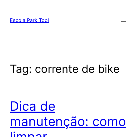
Pular
para
Escola Park Tool
o
conteúdo
Tag:
corrente de bike
Dica de
manutenção: como
limpar