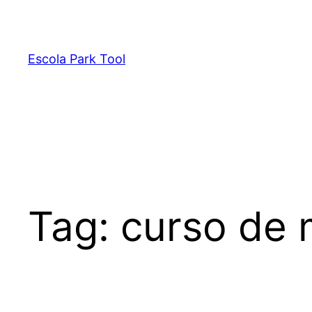
Pular
para
o
Escola Park Tool
conteúdo
Tag:
curso de 