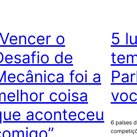
“Vencer o
5 l
Desafio de
tem
Mecânica foi a
Par
melhor coisa
voc
que aconteceu
6 países d
comigo”
competiçõ