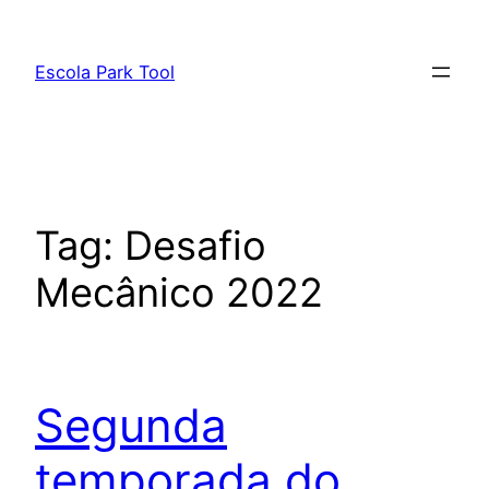
Pular
para
Escola Park Tool
o
conteúdo
Tag:
Desafio
Mecânico 2022
Segunda
temporada do