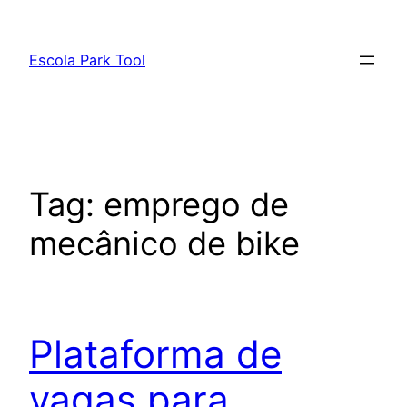
Pular
para
Escola Park Tool
o
conteúdo
Tag:
emprego de
mecânico de bike
Plataforma de
vagas para