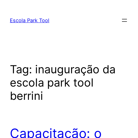
Pular
para
Escola Park Tool
o
conteúdo
Tag:
inauguração da
escola park tool
berrini
Capacitação: o