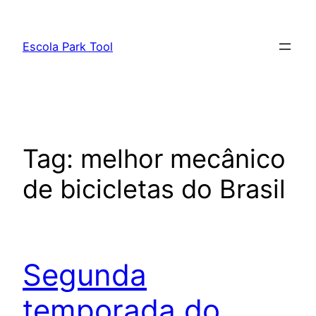
Pular
para
Escola Park Tool
o
conteúdo
Tag:
melhor mecânico
de bicicletas do Brasil
Segunda
temporada do