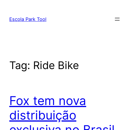
Pular
para
Escola Park Tool
o
conteúdo
Tag:
Ride Bike
Fox tem nova
distribuição
exclusiva no Brasil