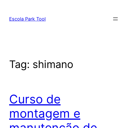
Pular
para
Escola Park Tool
o
conteúdo
Tag:
shimano
Curso de
montagem e
manutenção de