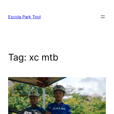
Pular
para
Escola Park Tool
o
conteúdo
Tag:
xc mtb