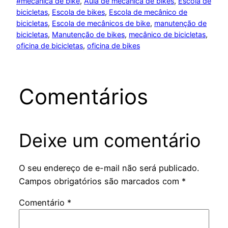
#mecanica de bike
, 
Aula de mecânica de bikes
, 
Escola de
bicicletas
, 
Escola de bikes
, 
Escola de mecânico de
bicicletas
, 
Escola de mecânicos de bike
, 
manutenção de
bicicletas
, 
Manutenção de bikes
, 
mecânico de bicicletas
, 
oficina de bicicletas
, 
oficina de bikes
Comentários
Deixe um comentário
O seu endereço de e-mail não será publicado.
Campos obrigatórios são marcados com
*
Comentário
*