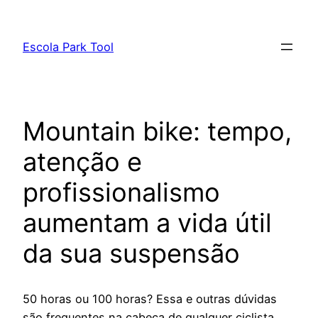
Pular
para
Escola Park Tool
o
conteúdo
Mountain bike: tempo,
atenção e
profissionalismo
aumentam a vida útil
da sua suspensão
50 horas ou 100 horas? Essa e outras dúvidas
são frequentes na cabeça de qualquer ciclista