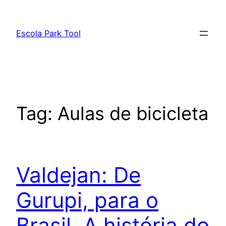
Pular
para
Escola Park Tool
o
conteúdo
Tag:
Aulas de bicicleta
Valdejan: De
Gurupi, para o
Brasil. A história do