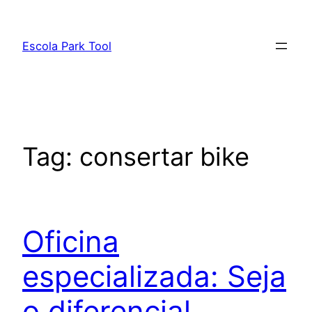
Pular
para
Escola Park Tool
o
conteúdo
Tag:
consertar bike
Oficina
especializada: Seja
o diferencial