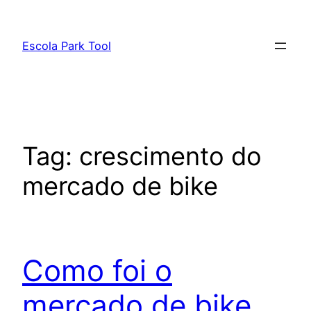
Pular
para
Escola Park Tool
o
conteúdo
Tag:
crescimento do
mercado de bike
Como foi o
mercado de bike