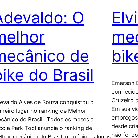
Adevaldo: O
Elv
melhor
mec
mecânico de
bik
bike do Brasil
Emerson E
conhecido
Cruzeiro 
evaldo Alves de Souza conquistou o
Em sua vid
imeiro lugar no ranking de Melhor
empregos,
cânico do Brasil. Todos os meses a
desde cri
cola Park Tool anuncia o ranking de
não foi po
lhor mecânico do Brasil, na página: alunos