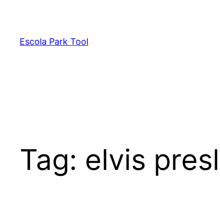
Pular
para
o
Escola Park Tool
conteúdo
Tag:
elvis pres