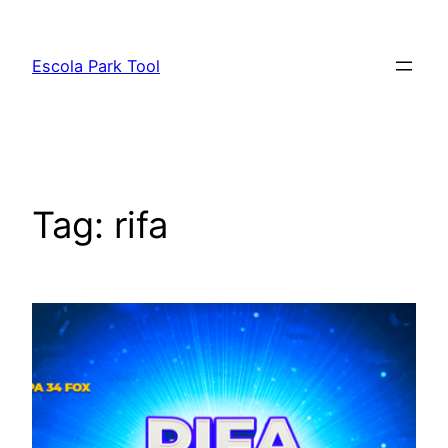
Pular
para
Escola Park Tool
o
conteúdo
Tag:
rifa