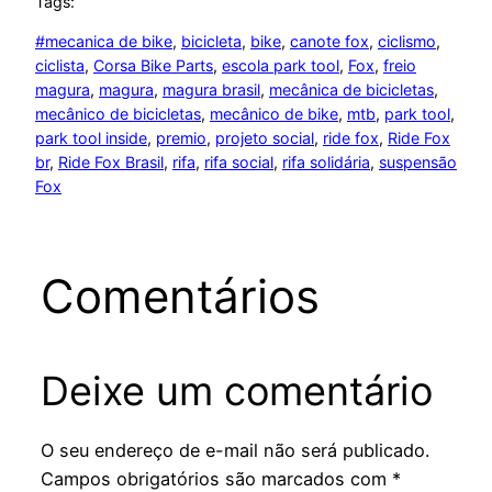
Tags:
#mecanica de bike
, 
bicicleta
, 
bike
, 
canote fox
, 
ciclismo
, 
ciclista
, 
Corsa Bike Parts
, 
escola park tool
, 
Fox
, 
freio
magura
, 
magura
, 
magura brasil
, 
mecânica de bicicletas
, 
mecânico de bicicletas
, 
mecânico de bike
, 
mtb
, 
park tool
, 
park tool inside
, 
premio
, 
projeto social
, 
ride fox
, 
Ride Fox
br
, 
Ride Fox Brasil
, 
rifa
, 
rifa social
, 
rifa solidária
, 
suspensão
Fox
Comentários
Deixe um comentário
O seu endereço de e-mail não será publicado.
Campos obrigatórios são marcados com
*