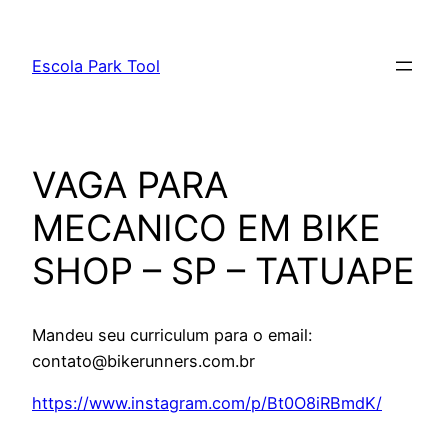
Pular
para
Escola Park Tool
o
conteúdo
VAGA PARA
MECANICO EM BIKE
SHOP – SP – TATUAPE
Mandeu seu curriculum para o email:
contato@bikerunners.com.br
https://www.instagram.com/p/Bt0O8iRBmdK/