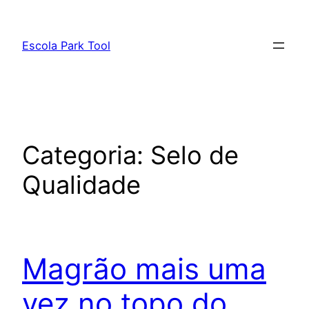
Pular
para
Escola Park Tool
o
conteúdo
Categoria:
Selo de
Qualidade
Magrão mais uma
vez no topo do