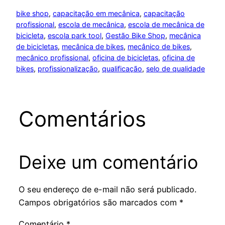
bike shop
, 
capacitação em mecânica
, 
capacitação
profissional
, 
escola de mecânica
, 
escola de mecânica de
bicicleta
, 
escola park tool
, 
Gestão Bike Shop
, 
mecânica
de bicicletas
, 
mecânica de bikes
, 
mecânico de bikes
, 
mecânico profissional
, 
oficina de bicicletas
, 
oficina de
bikes
, 
profissionalização
, 
qualificação
, 
selo de qualidade
Comentários
Deixe um comentário
O seu endereço de e-mail não será publicado.
Campos obrigatórios são marcados com
*
Comentário
*