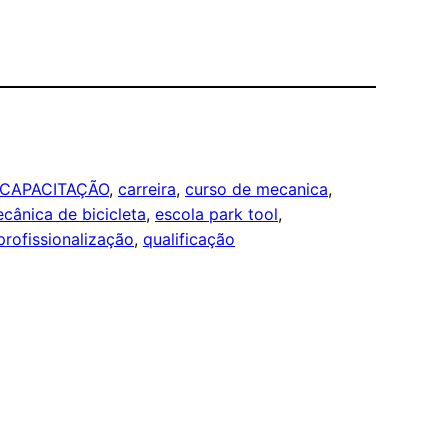
CAPACITAÇÃO
, 
carreira
, 
curso de mecanica
, 
cânica de bicicleta
, 
escola park tool
, 
profissionalização
, 
qualificação