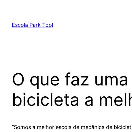
Pular
para
o
Escola Park Tool
conteúdo
O que faz uma
bicicleta a mel
“Somos a melhor escola de mecânica de bicicleta