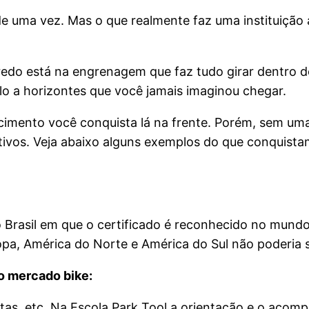
s de uma vez. Mas o que realmente faz uma instituiçã
redo está na engrenagem que faz tudo girar dentro 
o a horizontes que você jamais imaginou chegar.
cimento você conquista lá na frente. Porém, sem uma
jetivos. Veja abaixo alguns exemplos do que conquist
no Brasil em que o certificado é reconhecido no mun
pa, América do Norte e América do Sul não poderia s
do mercado bike:
istas, etc. Na Escola Park Tool a orientação e o acom