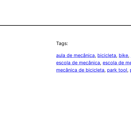
Tags:
aula de mecânica
, 
bicicleta
, 
bike
, 
escola de mecânica
, 
escola de me
mecânica de bicicleta
, 
park tool
, 