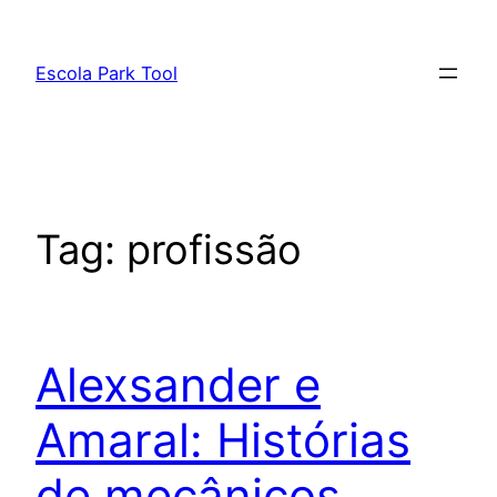
Pular
para
Escola Park Tool
o
conteúdo
Tag:
profissão
Alexsander e
Amaral: Histórias
de mecânicos