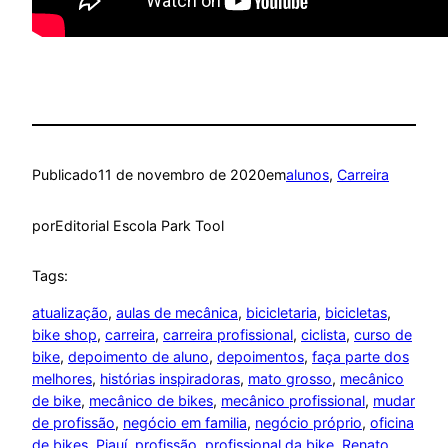
Publicado
11 de novembro de 2020
em
alunos
, 
Carreira
por
Editorial Escola Park Tool
Tags:
atualização
, 
aulas de mecânica
, 
bicicletaria
, 
bicicletas
, 
bike shop
, 
carreira
, 
carreira profissional
, 
ciclista
, 
curso de
bike
, 
depoimento de aluno
, 
depoimentos
, 
faça parte dos
melhores
, 
histórias inspiradoras
, 
mato grosso
, 
mecânico
de bike
, 
mecânico de bikes
, 
mecânico profissional
, 
mudar
de profissão
, 
negócio em familia
, 
negócio próprio
, 
oficina
de bikes
, 
Piauí
, 
profissão
, 
profissional da bike
, 
Renato