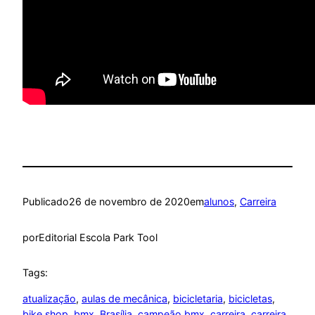
Publicado
26 de novembro de 2020
em
alunos
, 
Carreira
por
Editorial Escola Park Tool
Tags:
atualização
, 
aulas de mecânica
, 
bicicletaria
, 
bicicletas
, 
bike shop
, 
bmx
, 
Brasília
, 
campeão bmx
, 
carreira
, 
carreira