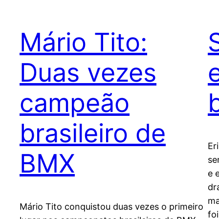
Mário Tito:
Duas vezes
campeão
b
brasileiro de
Er
BMX
se
e 
dr
ma
Mário Tito conquistou duas vezes o primeiro
fo