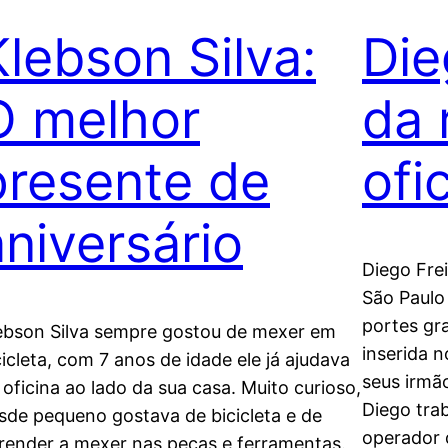
Klebson Silva:
Die
O melhor
da 
presente de
ofi
aniversário
Diego Frei
São Paulo
portes gra
ebson Silva sempre gostou de mexer em
inserida n
cicleta, com 7 anos de idade ele já ajudava
seus irmã
 oficina ao lado da sua casa. Muito curioso,
Diego tra
sde pequeno gostava de bicicleta e de
operador 
render a mexer nas peças e ferramentas.