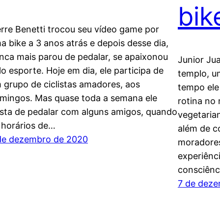
bik
erre Benetti trocou seu vídeo game por
a bike a 3 anos atrás e depois desse dia,
nca mais parou de pedalar, se apaixonou
Junior Ju
lo esporte. Hoje em dia, ele participa de
templo, u
 grupo de ciclistas amadores, aos
tempo ele 
mingos. Mas quase toda a semana ele
rotina no
sta de pedalar com alguns amigos, quando
vegetarian
 horários de…
além de c
de dezembro de 2020
moradores
experiênc
consciênc
7 de dez