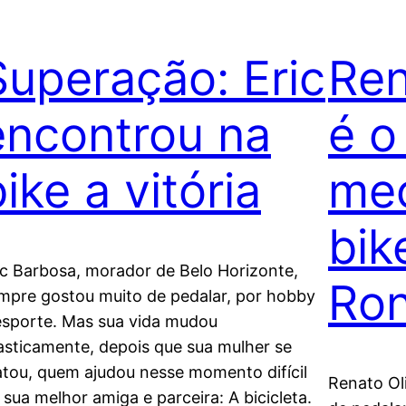
Superação: Eric
Ren
encontrou na
é o
ike a vitória
mec
bik
ic Barbosa, morador de Belo Horizonte,
Ron
mpre gostou muito de pedalar, por hobby
esporte. Mas sua vida mudou
asticamente, depois que sua mulher se
tou, quem ajudou nesse momento difícil
Renato Ol
i sua melhor amiga e parceira: A bicicleta.