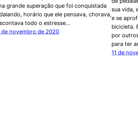
de pedalar
a grande superação que foi conquistada
sua vida, 
dalando, horário que ele pensava, chorava,
e se apro
scontava todo o estresse…
bicicleta.
 de novembro de 2020
por outros
para ter a
11 de nov