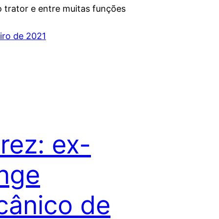
o trator e entre muitas funções
iro de 2021
rez: ex-
nge
ânico de