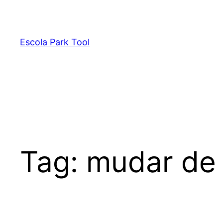
Pular
para
o
Escola Park Tool
conteúdo
Tag:
mudar de 