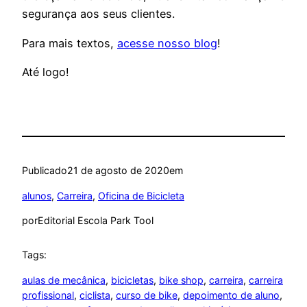
segurança aos seus clientes.
Para mais textos,
acesse nosso blog
!
Até logo!
Publicado
21 de agosto de 2020
em
alunos
, 
Carreira
, 
Oficina de Bicicleta
por
Editorial Escola Park Tool
Tags:
aulas de mecânica
, 
bicicletas
, 
bike shop
, 
carreira
, 
carreira
profissional
, 
ciclista
, 
curso de bike
, 
depoimento de aluno
, 