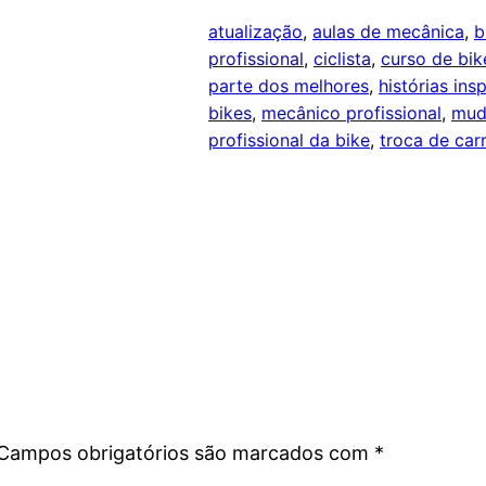
atualização
, 
aulas de mecânica
, 
b
profissional
, 
ciclista
, 
curso de bik
parte dos melhores
, 
histórias ins
bikes
, 
mecânico profissional
, 
mud
profissional da bike
, 
troca de carr
Campos obrigatórios são marcados com
*