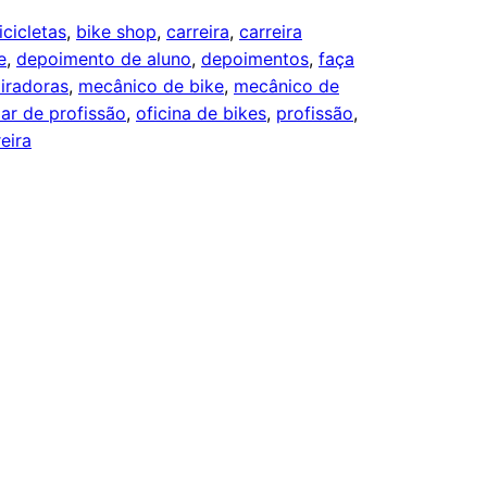
icicletas
, 
bike shop
, 
carreira
, 
carreira
e
, 
depoimento de aluno
, 
depoimentos
, 
faça
piradoras
, 
mecânico de bike
, 
mecânico de
ar de profissão
, 
oficina de bikes
, 
profissão
, 
eira