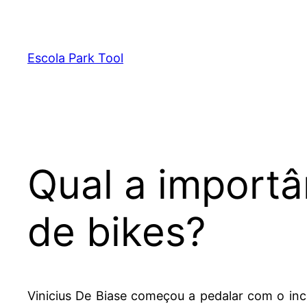
Pular
para
o
Escola Park Tool
conteúdo
Qual a importâ
de bikes?
Vinicius De Biase começou a pedalar com o inc